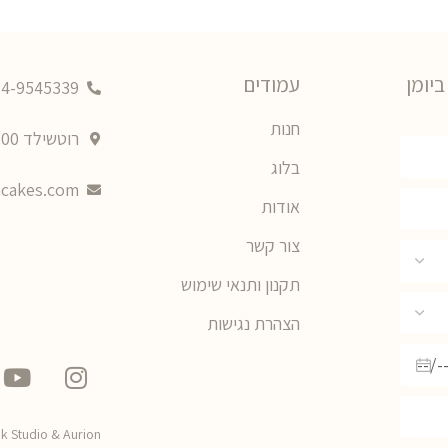
יומן
עמודים
54-9545339
חנות
רוטשילד 100 קיסריה, מרכז מסחרי רוטשילד שכונה 3
בלוג
cakes.com
אודות
צור קשר
תקנון ותנאי שימוש
הצהרת נגישות
ck Studio
&
Aurion