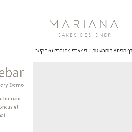
ף הבית
אודות
העוגות שלי
מארזי מתנה
בלוג
צור קשר
debar
Every Demo
cetur nam
oncus et
met