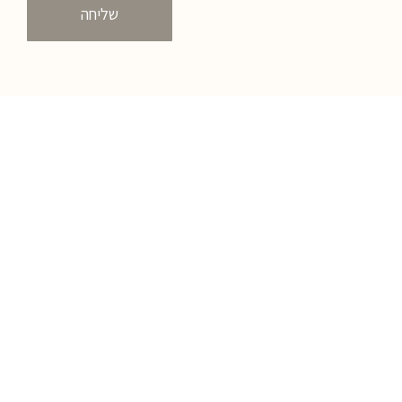
שליחה
054-9545339
רוטשילד 100 קיסריה, מרכז מסחרי רוטשילד שכונה 3
mariana@marianacakes.com
Design and UX by
Curly Black Studio
&
Aurion